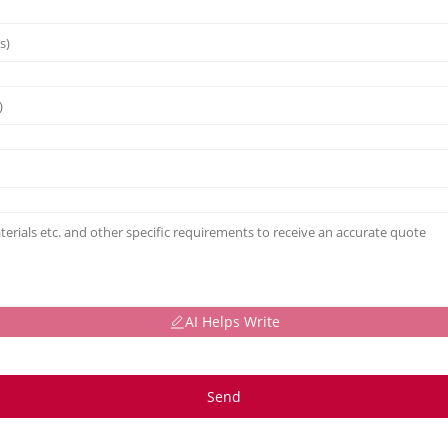
AI Helps Write
Send