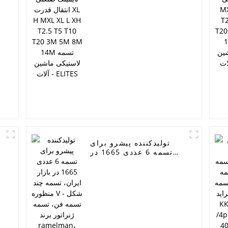
T2.5 T5 T10 T20 3M 5M
8M 14M تسمه لاستیکی
M
ماشین آلات - ELITES
تولیدکننده پیشرو برای
تسمه 6 ​​عددی 1665 در
بازار ایران، تسمه چند
-
منظوره V شکل - تسمه
فن، تسمه ژنراتور برند
ramelman، تسمه 6 ​​
عددی 1875، تسمه پلی V
شکل دنده ای، تسمه برقی
خودرو - ELITES