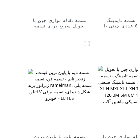
تسمه تایمینگ V شکل
تسمه نقاله نواری چین با
دنده ای 6 عددی چینی با
تحویل سریع برای تسمه
 خوب و عمده
تایمینگ - تسمه فن،
- تسمه فن،
تسمه ژنراتور برند
نراتور برند
راملمن 6PK1875، تسمه
ramelman، تسمه پلی V
پلی وی شکل، تسمه وی
شکل دنده ای 6 عددی،
شکل آجدار، تسمه برقی
تسمه V شکل دنده ای،
خودرو - ELITES
برقی خودرو -
ELITE
ه نواری چین با
تسمه تایم با پایین ترین