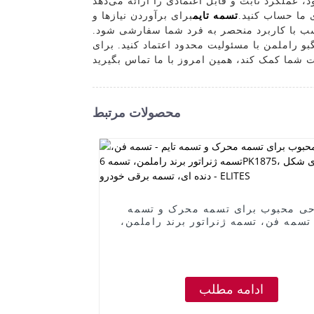
دانه و ساختار مستحکم خود، عملکرد ثابت و قابل اعتمادی را ارائه می‌دهد
 ما حساب کنید.
تسمه تایم
برای برآوردن نیازها و
‌تواند متناسب با کاربرد منحصر به فرد شما سفارشی شود.
گبو راملمن با مسئولیت محدود اعتماد کنید. برای
محصولات مرتبط
ی محبوب برای تسمه محرک و تسمه
 تسمه فن، تسمه ژنراتور برند راملمن،
تسمه 6PK1875، تسمه پلی وی شکل دنده
ای، تسمه برقی خودرو - ELITES
ادامه مطلب