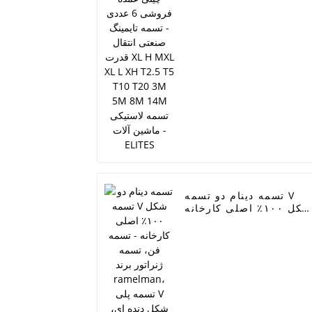
قدرت XL H MXL XL L XH
T2.5 T5 T10 T20 3M 5
8M 14M تسمه لاستیکی
ماشین آلات - ELITES
تسمه دینام دو تسمه V
شکل ۱۰۰٪ اصلی کارخانه
 تسمه فن، تسمه ژنراتور
برند ramelman، تسمه
پلی V شکل دنده ای،
تسمه برقی خودرو -
ELITES