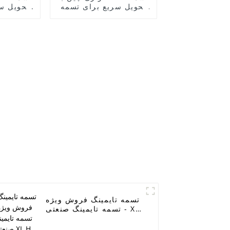
تحویل سریع برای تسمه
تحویل س
تایمینگ - تسمه انتقال
تایمینگ
قدرت، تسمه تایمینگ
قدرت، 
صنعتی، XL H MXL XL L
10 T20
XH T2.5 T5 T10 T20
3M 5M 8M 14M تسمه
14M
لاستیکی ماشین آلات -
لاستیک
S
ELITES
تسمه تایمینگ فروش ویژه
- تسمه تایمینگ صنعتی XL
H MXL XL L XH T2.5 T5
T10 T20 3M 5M 8M