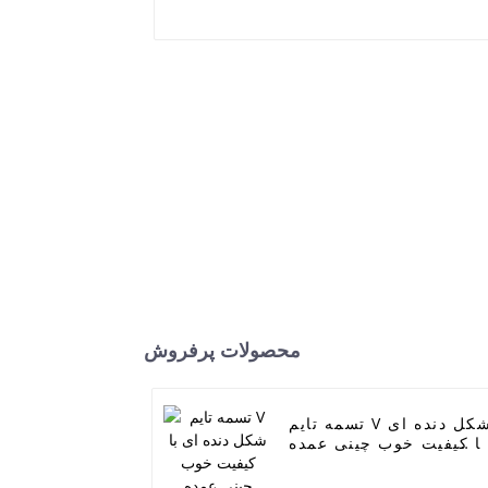
محصولات پرفروش
تسمه تایم V شکل دنده ای
با کیفیت خوب چینی عمده
فروشی 6 عددی - تسمه
تایمینگ صنعتی انتقال