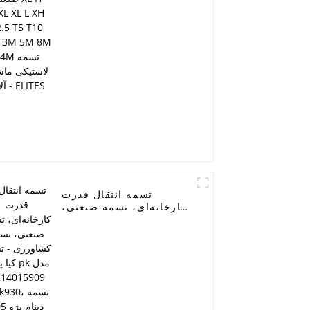
14M تسمه لاستیکی
ماشین آلات - ELITES
تسمه انتقال قدرت
کارخانه‌ای، تسمه صنعتی،
تسمه کشاورزی - تسمه
کیا پراید pk مدل
KK14015909 /4pk930،
تسمه دینام پژو 405 مدل
977132D510/4pk855،
تسمه EPDM با کیفیت
اصلی، تسمه راملمن،
تسمه فن، تسمه انتقال