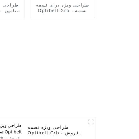
طراحی ویژه برای تسمه
طراحی و
Optibelt Grb - تسمه
Grb
فن سیتروئن/پژو
ت
5750.A1/6PK1665
خودرو ب
تسمه دینام، تسمه
لاستیکی گیربکس، تسمه
K3136،
EPDM با کیفیت اصلی
تسمه پ
ELITES
RAMELMAN
6PK1663/6PK1660 -
ELITES
طراحی ویژه تسمه
Optibelt Grb - فروش
مستقیم از کارخانه مناسب