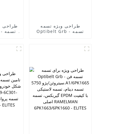
طراحی ویژه تسمه
طراحی و
Optibelt Grb - تسمه
Grb
کیا پراید PK مدل
KK14015909 /4pk930
داخلی، 
برای پژو 405 مدل
تسمه فن
977132D510/4pk855
دار، تسم
تسمه دینام EPDM با
890
کیفیت اصلی، تسمه
خودرو کیا پراید - ITES
راملمن، تسمه انتقال
قدرت لاستیکی، تسمه
فن - ELITES