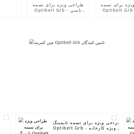
یژه برای تسمه
طراحی ویژه برای تسمه
Optibelt  - تامین
Optibelt Grb - تامین
سمه پلی اتیلن V شکل
تسمه میکرو وی بلت،
ا کیفیت بالا،
تسمه وی بلت بدون
ساخت OEM، AB39-
دندانه، تسمه ماشین
6C301-AB/7P
آلات کشاورزی OABCD،
روانه از جنس
تسمه HB، HC، HI، HJ،
HK، HQ، SC، SB، DPL -
EPDM/CR - 
ELITES
طراحی ویژه برای تسمه تایمینگ
Optibelt Grb - فروش ویژه کارخانه
OEM