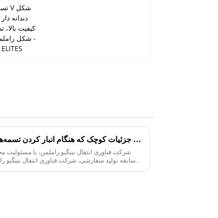
برخی از جزئیات کوچک که هنگام انبار کردن تسمه‌های صنعتی باید به آنها توجه شود
سابقه تولید سفارشی، شرکت فناوری انتقال نینگبو راملمن اظهار داشت که در فرآیند صنعت...