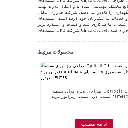
تسمه‌های GRB شرکت China Optibelt که با دقت و با استفاده از مواد درجه یک تولید می‌شوند، برای ارائه انتقال قدرت قابل اعتماد و تضمین عملکرد روان طراحی
یع مختلف مهندسی شده‌اند و انتقال قدرت بهینه
کت فناوری انتقال Ningbo Ramelman با تعهد به تعالی و رضایت مشتری، خود را وقف ارائه بهترین
ن خود کرده است. تسمه‌های GRB شرکت China Optibelt در موجودی ما در اندازه‌ها و مشخصات مختلف موجود است تا نیازهای متنوع
نند. با ما همکاری کنید و کیفیت و عملکرد برتر
محصولات مرتبط
طراحی ویژه برای تسمه Optibelt Grb -
تسمه فن، تسمه ژنراتور برند ramelman،
تسمه پلی V شکل آجدار، تسمه برق خودرو -
ELITES
ادامه مطلب