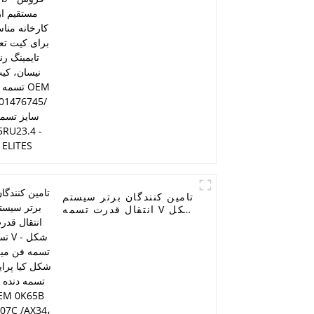
برای کیت تعمیر تایمینگ
04
رنو نیسان، کیت تسمه تایم
OEM 7701476745/ سایز
تسمه 95RU23.4 - ELITES
تامین کنندگان برتر سیستم
انتقال قدرت تسمه V شکل
- تسمه فن میکرو V شکل
کیا پراید، تسمه دنده ای
OEM 0K65B 15907C
/AX34، تسمه V شکل
دندانه دار با کیفیت بالا،
تسمه V شکل راملمن -
ELITES