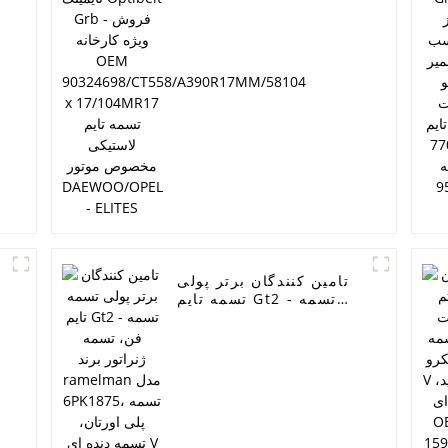
90324698/CT558/A390R17MM/581
x 17/104MR17 تسمه تایم لاستیکی
مخصوص موتور DAEWOO/OPEL -
ELITES
ب
تامین کنندگان برتر پولی
تسمه تایم Gt2 - تسمه
فن، تسمه ژنراتور برند
ramelman مدل
6PK1875، تسمه پلی
اورتان، تسمه دنده ای V
شکل، تسمه برقی خودرو
- ELITES