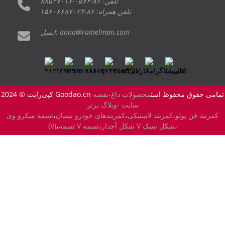
تلفن: ۸۶-۰۵۷۴-۸۸۵۳۷۰۱۶
تلفن همراه: ۸۶-۱۵۶۰۶۶۸۷۰۲۴
ایمیل: anna@ramelman.com
کپی‌رایت © 2024 Goodao.cn تمامی حقوق محفوظ است
محصولات داغ
-
نقشه
سایت -
وبلاگ برتر
کمربند فن پولو
،
کمربند لاستیکی
،
کمربندهای خودرو نیسان
،
تسمه میکرو وی
،
تسمه V شکل سبک
تسمه V شکل آجدار
،
،
(V)