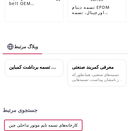
belt OEM
تسمه دینام EPDM
AVX10X1005/6112414/9832114/90231797/575020
اورجینال، تسمه
تسمه پروانه v-belt دنده ای Ramelman v-belt -
راملمن، تسمه انتقال
ELITES
قدرت لاستیکی، تسمه
فن، کارخانه، عمده
فروشی - کیا، پراید، پی
کی، تسمه
KK14015909
وبلاگ مرتبط
/4pk930، پژو 405،
977132D510/4pk855
- ELITES
معرفی کمربند صنعتی
راهنمای خرید آنلاین تسمه برداشت کمباین
تسمه‌های صنعتی، همانطور که
از نامشان پیداست، تسمه‌هایی
هستند که در صنعت استفاده
می‌شوند. با توجه به کاربردها و
ساختارهای مختلف، می‌توان آنها
را به دسته‌های مختلفی تقسیم
کرد. در مقایسه با گیربکس و
جستجوی مرتبط
زنجیر...
کارخانه‌های تسمه تایم موتور تداخلی چین