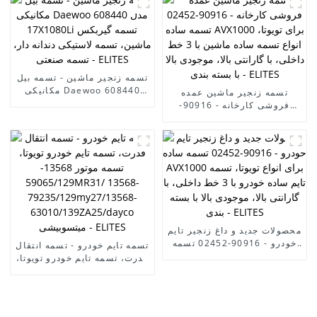
4PK885/2521223700
4PK1335 برای تسمه دینام
EPDM با کیفیت اصلی تسمه
راملمن تسمه انتقال لاستیک
تسمه فن - ELITES
تسمه زنجیر ماشین - تسمه بیل
مکانیکی Daewoo 608440
تسمه زنجیر ماشین عمده
مدل 17X1080Li تسمه
فروشی کارخانه - 90916-
گیربکس ماشین، تسمه
02452 تسمه ساده AVX1000
لاستیکی دندانه دار، تسمه
برای تویوتا، انواع تسمه ساده
صنعتی - ELITES
ماشین با 3 خط داخلی، با
گارانتی بالا، موجودی بالا با
بسته بندی - ELITES
محصولات جدید و داغ زنجیر تایم
خودرو - 90916-02452 تسمه
تسمه تایم خودرو - تسمه انتقال
ساده AVX1000 برای انواع
قدرت، تسمه تایم خودرو تویوتا،
تویوتا، تسمه تایم ساده خودرو
تسمه موتور 13568-
با 3 خط داخلی، با گارانتی بالا،
59065/129MR31/ 13568-
موجودی بالا با بسته بندی -
79235/129my27/13568-
ELITES
63010/139ZA25/dayco